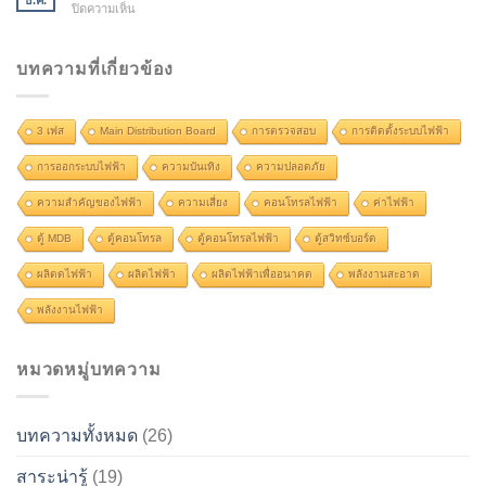
ธ.ค.
ความ
บน
ปิดความเห็น
คือ
สำคัญ
ออก
อะไร
และ
ระบบ
การ
ไฟฟ้า
บทความที่เกี่ยวข้อง
ใช้
ที่
งาน
จำเป็น
ภายใน
3 เฟส
Main Distribution Board
การตรวจสอบ
การติดตั้งระบบไฟฟ้า
บ้าน
การออกระบบไฟฟ้า
ความบันเทิง
ความปลอดภัย
ความสำคัญของไฟฟ้า
ความเสี่ยง
คอนโทรลไฟฟ้า
ค่าไฟฟ้า
ตู้ MDB
ตู้คอนโทรล
ตู้คอนโทรลไฟฟ้า
ตู้สวิทซ์บอร์ด
ผลิตดไฟฟ้า
ผลิตไฟฟ้า
ผลิตไฟฟ้าเพื่ออนาคต
พลังงานสะอาด
พลังงานไฟฟ้า
หมวดหมู่บทความ
บทความทั้งหมด
(26)
สาระน่ารู้
(19)