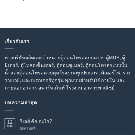
เกี่ยวกับเรา
ทางบริษัทผลิตและจำหน่ายตู้คอนโทรลแบบต่างๆ ตู้MDB, ตู้
มิเตอร์, ตู้โหลดเซ็นเตอร์, ตู้คอนซูเมอร์, ตู้คอนโทรลระบบปั๊ม
น้ำและตู้คอนโทรลควบคุมโรงงานทุกประเภท, มิเตอร์ไฟ, ราง
วายเวย์, และเบรกเกอร์ทุกรุ่น ทุกแบบสำหรับใช้ภายใน และ
ภายนอกอาคาร อพาร์ทเม้นท์ โรงงาน อาคารพาณิชย์
บทความล่าสุด
รีเลย์ คือ อะไร?
12
พ.ย.
บน
ปิดความเห็น
รีเลย์