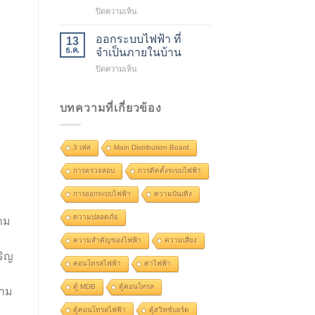
ตู้
บน
ปิดความเห็น
คอนโทรล
พลังงาน
ไฟ
ไฟฟ้า
ความ
ออกระบบไฟฟ้า ที่
13
นิวเคลียร์
สำคัญ
ธ.ค.
จำเป็นภายในบ้าน
คือ
และ
บน
ปิดความเห็น
อะไร
การ
ออก
ใช้
ระบบ
งาน
ไฟฟ้า
บทความที่เกี่ยวข้อง
ที่
จำเป็น
ภายใน
3 เฟส
Main Distribution Board
บ้าน
การตรวจสอบ
การติดตั้งระบบไฟฟ้า
การออกระบบไฟฟ้า
ความบันเทิง
ความปลอดภัย
าม
ความสำคัญของไฟฟ้า
ความเสี่ยง
ริญ
คอนโทรลไฟฟ้า
ค่าไฟฟ้า
ตู้ MDB
ตู้คอนโทรล
ตาม
ตู้คอนโทรลไฟฟ้า
ตู้สวิทซ์บอร์ด