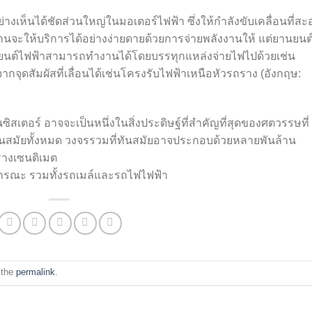
เห็นได้ชัดส่วนใหญ่ในมอเตอร์ไฟฟ้า ซึ่งให้กำลังขับเคลื่อนที่ส
้านจะให้บริการได้อย่างง่ายดายด้วยการจ่ายพลังงานให้ แต่ยานยนต์ท
านยนต์ไฟฟ้าสามารถทำงานได้โดยบรรทุกแหล่งจ่ายไฟไปด้วยเช่น
จุดสัมผัสที่เลื่อนได้เช่นโครงรับไฟฟ้าเหนือหัวรถราง (อังกฤษ:
สเตอร์ อาจจะเป็นหนึ่งในสิ่งประดิษฐ์ที่สำคัญที่สุดของศตวรรษที่
ทันสมัยทั้งหมด วงจรรวมที่ทันสมัย​​อาจประกอบด้วยหลายพันล้าน
ารางเซนติเมต
ธารณะ รวมทั้งรถเมล์และรถไฟไฟฟ้​​า
 the
permalink
.