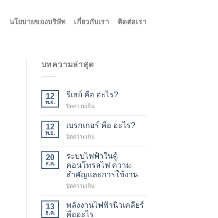
้
นโยบายของบริษัท
เกี่ยวกับเรา
ติดต่อเรา
บทความล่าสุด
รีเลย์ คือ อะไร?
12
พ.ย.
บน
ปิดความเห็น
รีเลย์
คือ
เบรกเกอร์ คือ อะไร?
12
อะไร?
พ.ย.
บน
ปิดความเห็น
เบรก
เกอร์
ระบบไฟฟ้าในตู้
20
คือ
ส.ค.
คอนโทรลไฟ ความ
อะไร?
สำคัญและการใช้งาน
บน
ปิดความเห็น
ระบบ
ไฟฟ้า
พลังงานไฟฟ้านิวเคลียร์
13
ใน
ธ.ค.
คืออะไร