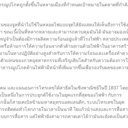
ปโภคถูกตั้งขึ้นในหลายเมืองที่กำหนดเป้​​าหมายในตลาดที่กำลั
องจูลที่นำไปใช้ในหลอดไฟแบบจุดไส้ยังแสดงให้เห็นถึงการใช้
า ขณะนี้เป็นที่หลากหลายและสามารถควบคุมมันได้ มันอาจมองเห
นใหญ่จำเป็นต้องมีการผลิตความร้อนอยู่แล้วที่โรงไฟฟ้า หลายประเท
ัดหรือห้ามการให้ความร้อนจากตัวต้านทานด้วยไฟฟ้าในอาคารสร้
ังงานในทางปฏิบัติอย่างสูงสำหรับการให้ความร้อนและเครื่องทำค
ี่เป็นตัวแทนของภาคอุตสาหกรรมที่เจริญเติบโตสำหรับความต้องการใ
าธารณูปโภคด้านไฟฟ้ามีหน้าที่เพิ่มมากขึ้นเพื่อรองรับผลของควา
คม และแน่นอนการโทรเลขได้สาธิตในเชิงพาณิชย์ในปี 1837 โดย
นเป็นหนึ่งในการประยุกต์ใช้งานในยุคแรกที่สุดของไฟฟ้า กับการ
จากนั้นก็สายเคเบิลข้ามมหาสมุทรแอตแลนติก, ระบบโทรเลขในยุค
มารถติดต่อทั่วโลกภายในเวลาเป็นนาที ใยแก้วนำแสงและการสื่อส
บบการสื่อสาร แต่ไฟฟ้ายังสามารถคาดเดาได้ว่ามันจะยังคงเป็นส่